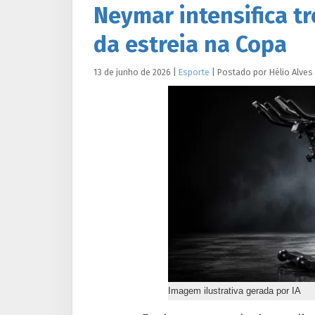
Neymar intensifica tr
da estreia na Copa
13 de junho de 2026
|
Esporte
|
Postado por
Hélio
Alves
Imagem ilustrativa gerada por IA