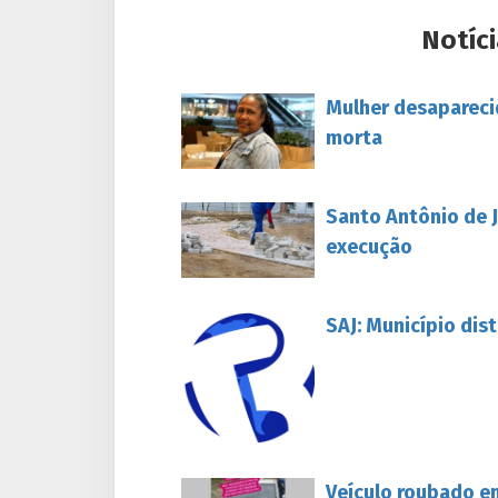
Notíci
Mulher desapareci
morta
Santo Antônio de J
execução
SAJ: Município dis
Veículo roubado e