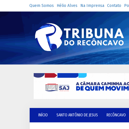
Quem Somos
Hélio Alves
Na Imprensa
Contato
Po
INÍCIO
SANTO ANTÔNIO DE JESUS
RECÔNCAVO