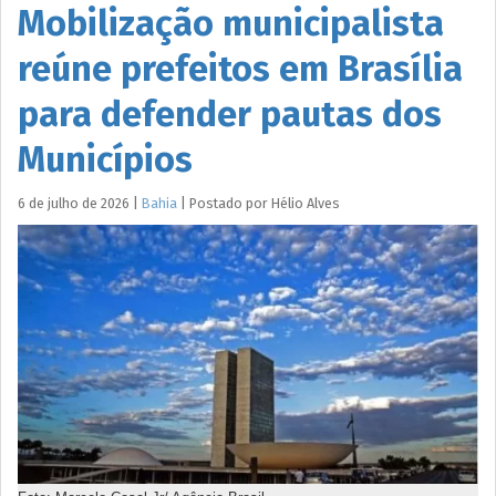
Mobilização municipalista
reúne prefeitos em Brasília
para defender pautas dos
Municípios
6 de julho de 2026
|
Bahia
|
Postado por
Hélio
Alves