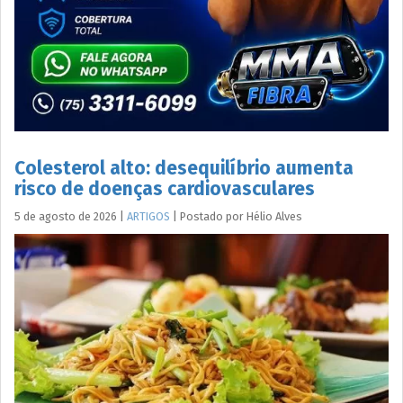
Colesterol alto: desequilíbrio aumenta
risco de doenças cardiovasculares
5 de agosto de 2026
|
ARTIGOS
|
Postado por
Hélio
Alves