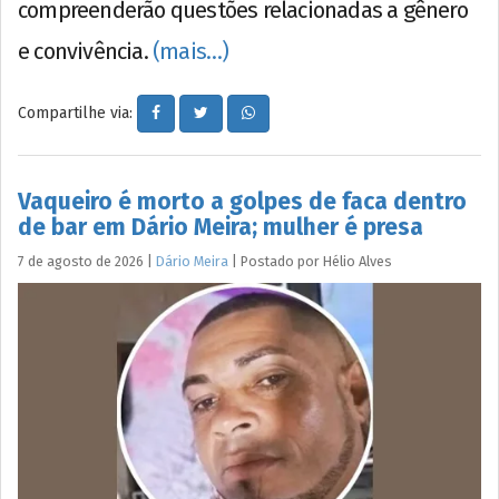
compreenderão questões relacionadas a gênero
e convivência.
(mais…)
Compartilhe via:
Vaqueiro é morto a golpes de faca dentro
de bar em Dário Meira; mulher é presa
7 de agosto de 2026
|
Dário Meira
|
Postado por
Hélio
Alves