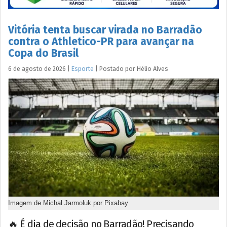
Vitória tenta buscar virada no Barradão
contra o Athletico-PR para avançar na
Copa do Brasil
6 de agosto de 2026
|
Esporte
|
Postado por
Hélio
Alves
Imagem de Michal Jarmoluk por Pixabay
🔥 É dia de decisão no Barradão! Precisando