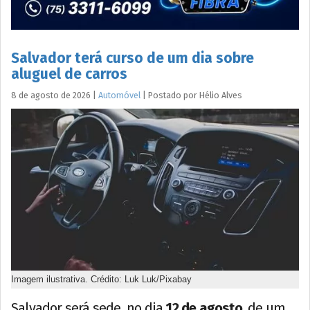
Salvador terá curso de um dia sobre
aluguel de carros
8 de agosto de 2026
|
Automóvel
|
Postado por
Hélio
Alves
Imagem ilustrativa. Crédito: Luk Luk/Pixabay
Salvador será sede, no dia
12 de agosto
, de um