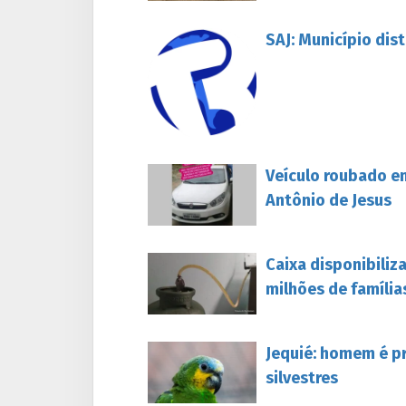
SAJ: Município dis
Veículo roubado e
Antônio de Jesus
Caixa disponibiliz
milhões de família
Jequié: homem é p
silvestres