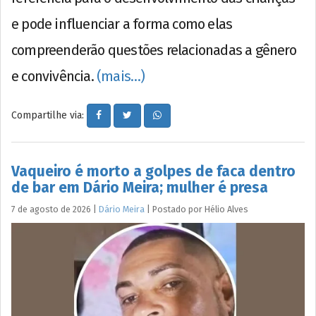
e pode influenciar a forma como elas
compreenderão questões relacionadas a gênero
e convivência.
(mais…)
Compartilhe via:
Vaqueiro é morto a golpes de faca dentro
de bar em Dário Meira; mulher é presa
7 de agosto de 2026
|
Dário Meira
|
Postado por
Hélio
Alves