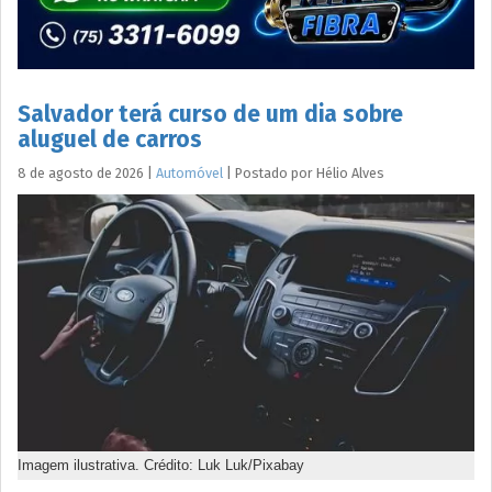
Salvador terá curso de um dia sobre
aluguel de carros
8 de agosto de 2026
|
Automóvel
|
Postado por
Hélio
Alves
Imagem ilustrativa. Crédito: Luk Luk/Pixabay