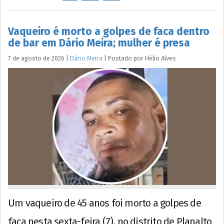
Vaqueiro é morto a golpes de faca dentro
de bar em Dário Meira; mulher é presa
7 de agosto de 2026
|
Dário Meira
|
Postado por
Hélio
Alves
Um vaqueiro de 45 anos foi morto a golpes de
faca nesta sexta-feira (7), no distrito de Planalto