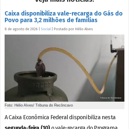
Caixa disponibiliza vale-recarga do Gás do
Povo para 3,2 milhões de famílias
8 de agosto de 2026
|
Social
|
Postado por
Hélio
Alves
Foto: Hélio Alves/ Tribuna do Recôncavo
A Caixa Econômica Federal disponibiliza nesta
segunda-feira (10)
o vale-recarga do Programa