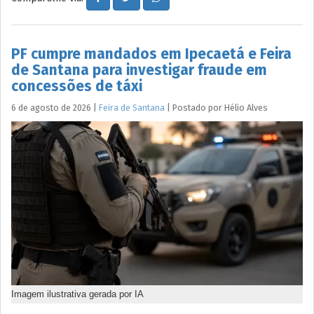
PF cumpre mandados em Ipecaetá e Feira
de Santana para investigar fraude em
concessões de táxi
6 de agosto de 2026
|
Feira de Santana
|
Postado por
Hélio
Alves
Imagem ilustrativa gerada por IA