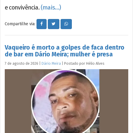
e convivência.
(mais…)
Compartilhe via:
Vaqueiro é morto a golpes de faca dentro
de bar em Dário Meira; mulher é presa
7 de agosto de 2026
|
Dário Meira
|
Postado por
Hélio
Alves