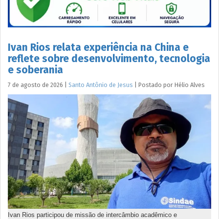
Ivan Rios relata experiência na China e
reflete sobre desenvolvimento, tecnologia
e soberania
7 de agosto de 2026
|
Santo Antônio de Jesus
|
Postado por
Hélio
Alves
Ivan Rios participou de missão de intercâmbio acadêmico e