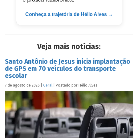
Conheça a trajetória de Hélio Alves →
Veja mais notícias:
Santo Antônio de Jesus inicia implantação
de GPS em 70 veículos do transporte
escolar
7 de agosto de 2026
|
Geral
|
Postado por
Hélio
Alves