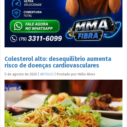
Colesterol alto: desequilíbrio aumenta
risco de doenças cardiovasculares
5 de agosto de 2026
|
ARTIGOS
|
Postado por
Hélio
Alves