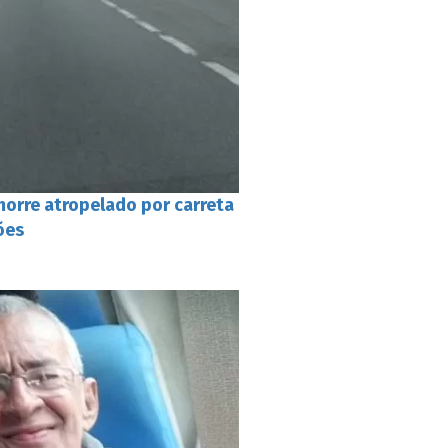
morre atropelado por carreta
ões