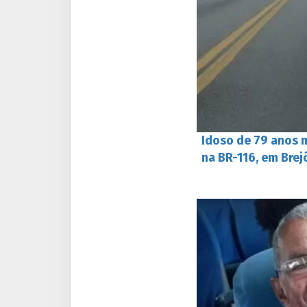
Idoso de 79 anos 
na BR-116, em Brej