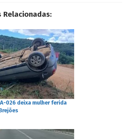
s Relacionadas:
-026 deixa mulher ferida
Brejões