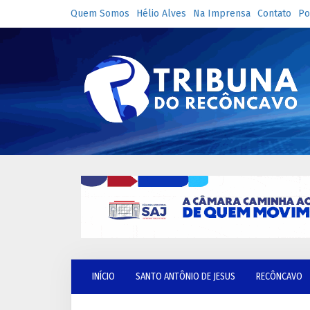
Quem Somos
Hélio Alves
Na Imprensa
Contato
Po
INÍCIO
SANTO ANTÔNIO DE JESUS
RECÔNCAVO