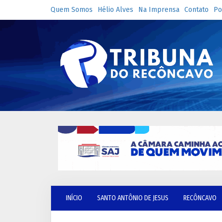
Quem Somos
Hélio Alves
Na Imprensa
Contato
Po
INÍCIO
SANTO ANTÔNIO DE JESUS
RECÔNCAVO