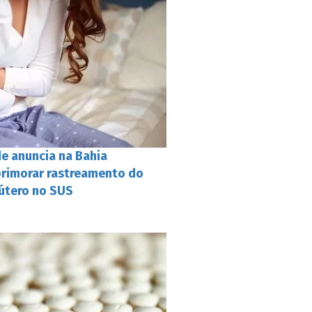
de anuncia na Bahia
primorar rastreamento do
 útero no SUS