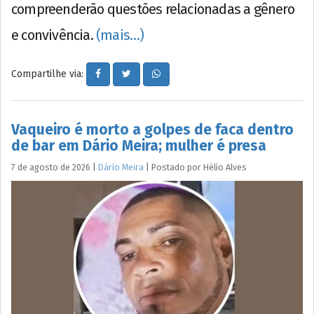
compreenderão questões relacionadas a gênero
e convivência.
(mais…)
Compartilhe via:
Vaqueiro é morto a golpes de faca dentro
de bar em Dário Meira; mulher é presa
7 de agosto de 2026
|
Dário Meira
|
Postado por
Hélio
Alves