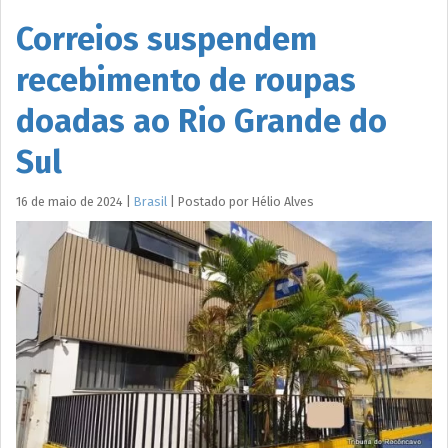
Correios suspendem
recebimento de roupas
doadas ao Rio Grande do
Sul
16 de maio de 2024
|
Brasil
|
Postado por
Hélio
Alves