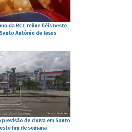
no da RCC reúne fiéis neste
Santo Antônio de Jesus
m previsão de chuva em Santo
neste fim de semana