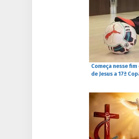
Começa nesse fim
de Jesus a 17ª Cop