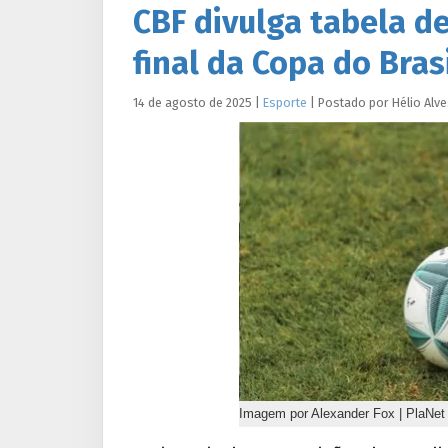
CBF divulga tabela d
final da Copa do Bras
14 de agosto de 2025
|
Esporte
|
Postado por
Hélio
Alve
Imagem por Alexander Fox | PlaNet