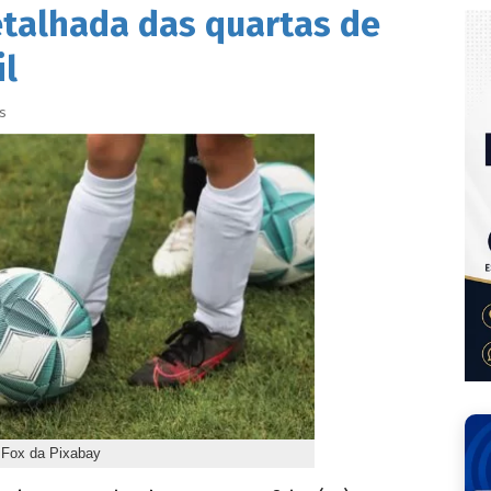
etalhada das quartas de
il
s
 Fox da Pixabay