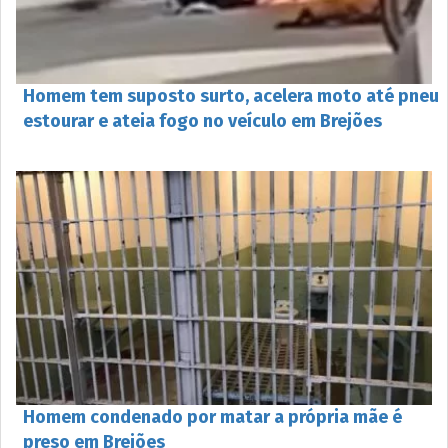
Homem tem suposto surto, acelera moto até pneu
estourar e ateia fogo no veículo em Brejões
Homem condenado por matar a própria mãe é
preso em Brejões