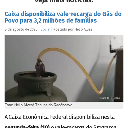
Caixa disponibiliza vale-recarga do Gás do
Povo para 3,2 milhões de famílias
8 de agosto de 2026
|
Social
|
Postado por
Hélio
Alves
Foto: Hélio Alves/ Tribuna do Recôncavo
A Caixa Econômica Federal disponibiliza nesta
segunda-feira (10)
o vale-recarga do Programa