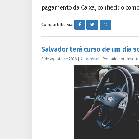
pagamento da Caixa, conhecido como
Compartilhe via:
Salvador terá curso de um dia s
8 de agosto de 2026
|
Automóvel
|
Postado por
Hélio
A