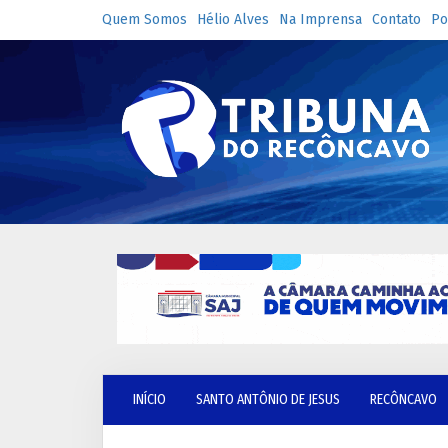
Quem Somos
Hélio Alves
Na Imprensa
Contato
Po
INÍCIO
SANTO ANTÔNIO DE JESUS
RECÔNCAVO