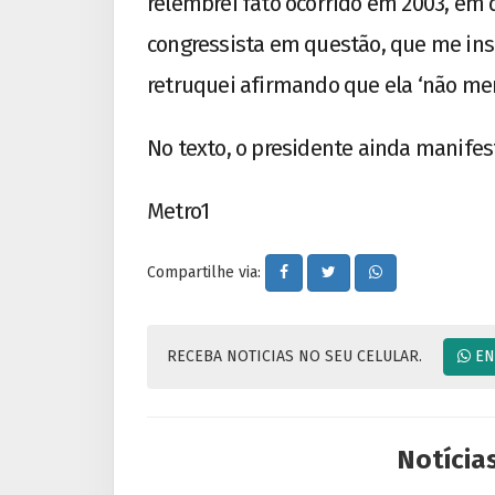
relembrei fato ocorrido em 2003, em 
congressista em questão, que me in
retruquei afirmando que ela ‘não mere
No texto, o presidente ainda manifesto
Metro1
Compartilhe via:
RECEBA NOTICIAS NO SEU CELULAR.
EN
Notícia