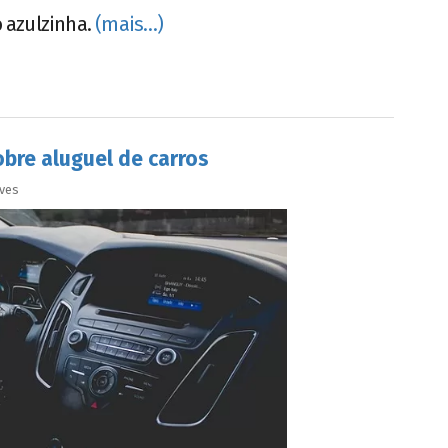
 azulzinha.
(mais…)
obre aluguel de carros
lves