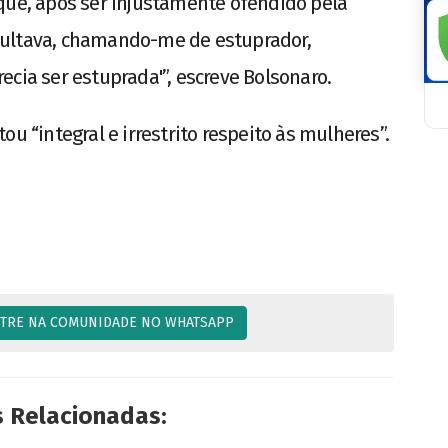
que, após ser injustamente ofendido pela
sultava, chamando-me de estuprador,
cia ser estuprada'”, escreve Bolsonaro.
u “integral e irrestrito respeito às mulheres”.
TRE NA COMUNIDADE NO WHATSAPP
s Relacionadas: