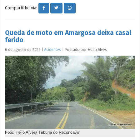
Compartilhe via:
Queda de moto em Amargosa deixa casal
ferido
6 de agosto de 2026
|
Acidentes
|
Postado por
Hélio
Alves
Foto: Hélio Alves/ Tribuna do Recôncavo