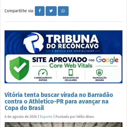
Compartilhe via:
Vitória tenta buscar virada no Barradão
contra o Athletico-PR para avançar na
Copa do Brasil
6 de agosto de 2026
|
Esporte
|
Postado por
Hélio
Alves