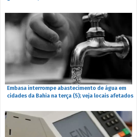
Embasa interrompe abastecimento de água em
cidades da Bahia na terça (5); veja locais afetados