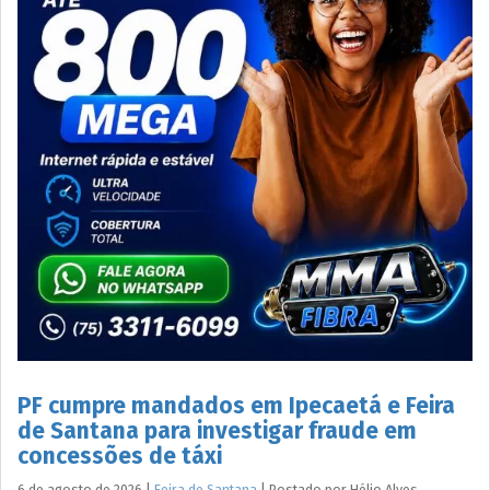
PF cumpre mandados em Ipecaetá e Feira
de Santana para investigar fraude em
concessões de táxi
6 de agosto de 2026
|
Feira de Santana
|
Postado por
Hélio
Alves