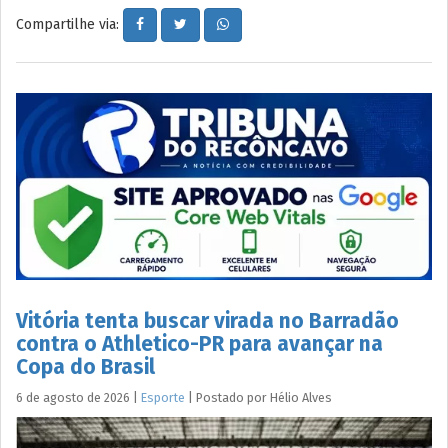
Compartilhe via:
Vitória tenta buscar virada no Barradão
contra o Athletico-PR para avançar na
Copa do Brasil
6 de agosto de 2026
|
Esporte
|
Postado por
Hélio
Alves