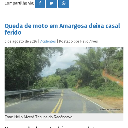
Compartilhe via:
Queda de moto em Amargosa deixa casal
ferido
6 de agosto de 2026
|
Acidentes
|
Postado por
Hélio
Alves
Foto: Hélio Alves/ Tribuna do Recôncavo