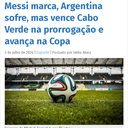
Messi marca, Argentina
sofre, mas vence Cabo
Verde na prorrogação e
avança na Copa
3 de julho de 2026
|
Esporte
|
Postado por
Hélio
Alves