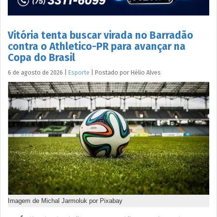
Vitória tenta buscar virada no Barradão
contra o Athletico-PR para avançar na
Copa do Brasil
6 de agosto de 2026
|
Esporte
|
Postado por
Hélio
Alves
Imagem de Michal Jarmoluk por Pixabay