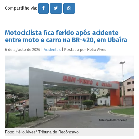
Compartilhe via:
Motociclista fica ferido após acidente
entre moto e carro na BR-420, em Ubaíra
6 de agosto de 2026
|
Acidentes
|
Postado por
Hélio
Alves
Foto: Hélio Alves/ Tribuna do Recôncavo