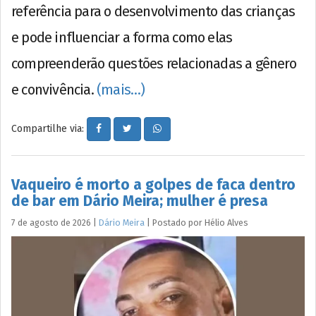
referência para o desenvolvimento das crianças
e pode influenciar a forma como elas
compreenderão questões relacionadas a gênero
e convivência.
(mais…)
Compartilhe via:
Vaqueiro é morto a golpes de faca dentro
de bar em Dário Meira; mulher é presa
7 de agosto de 2026
|
Dário Meira
|
Postado por
Hélio
Alves