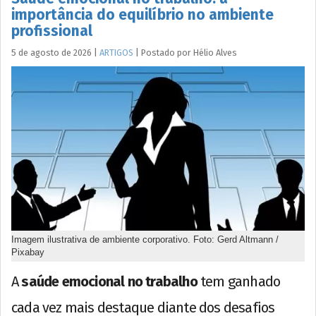
importância do equilíbrio no ambiente
profissional
5 de agosto de 2026
|
ARTIGOS
|
Postado por
Hélio
Alves
Imagem ilustrativa de ambiente corporativo. Foto: Gerd Altmann /
Pixabay
A
saúde emocional no trabalho
tem ganhado
cada vez mais destaque diante dos desafios