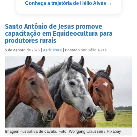
Conheça a trajetória de Hélio Alves →
Santo Antônio de Jesus promove
capacitação em Equideocultura para
produtores rurais
5 de agosto de 2026
|
Agricultura
|
Postado por
Hélio
Alves
Imagem ilustrativa de cavalo. Foto: Wolfgang Claussen / Pixabay