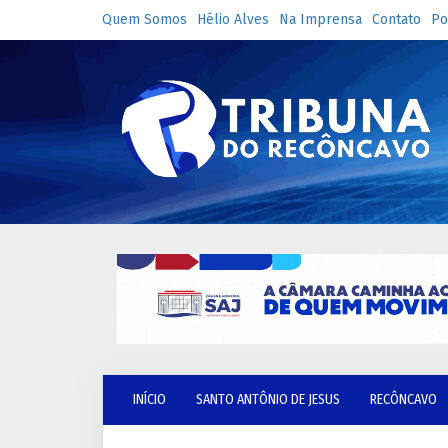
Quem Somos
Hélio Alves
Na Imprensa
Contato
Po
INÍCIO
SANTO ANTÔNIO DE JESUS
RECÔNCAVO