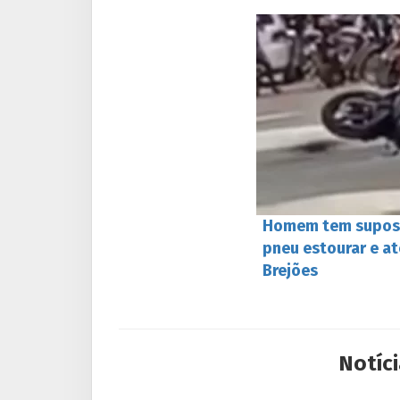
Homem tem supost
pneu estourar e at
Brejões
Notíci