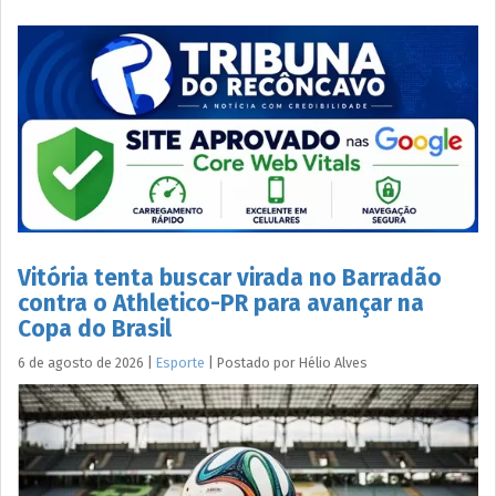
Vitória tenta buscar virada no Barradão
contra o Athletico-PR para avançar na
Copa do Brasil
6 de agosto de 2026
|
Esporte
|
Postado por
Hélio
Alves