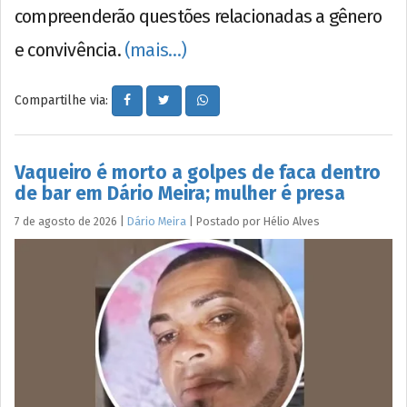
compreenderão questões relacionadas a gênero
e convivência.
(mais…)
Compartilhe via:
Vaqueiro é morto a golpes de faca dentro
de bar em Dário Meira; mulher é presa
7 de agosto de 2026
|
Dário Meira
|
Postado por
Hélio
Alves