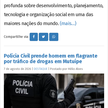
profunda sobre desenvolvimento, planejamento,
tecnologia e organização social em uma das
maiores nações do mundo.
(mais…)
Compartilhe via:
Polícia Civil prende homem em flagrante
por tráfico de drogas em Mutuípe
7 de agosto de 2026
|
DESTAQUE
|
Postado por
Hélio
Alves