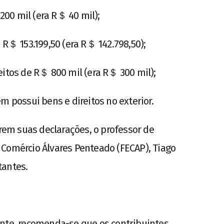
00 mil (era R＄ 40 mil);
 R＄ 153.199,50 (era R＄ 142.798,50);
eitos de R＄ 800 mil (era R＄ 300 mil);
m possui bens e direitos no exterior.
arem suas declarações, o professor de
 Comércio Álvares Penteado (FECAP), Tiago
tantes.
ente, recomenda-se que os contribuintes