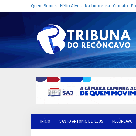
Quem Somos
Hélio Alves
Na Imprensa
Contato
Po
INÍCIO
SANTO ANTÔNIO DE JESUS
RECÔNCAVO