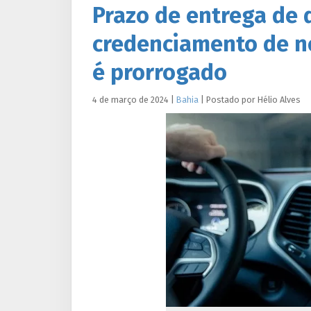
Prazo de entrega de
credenciamento de n
é prorrogado
4 de março de 2024
|
Bahia
|
Postado por
Hélio
Alves