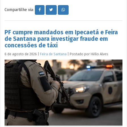
Compartilhe via:
PF cumpre mandados em Ipecaetá e Feira
de Santana para investigar fraude em
concessões de táxi
6 de agosto de 2026
|
Feira de Santana
|
Postado por
Hélio
Alves