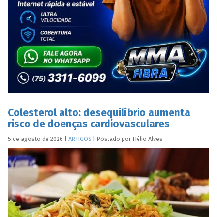
Colesterol alto: desequilíbrio aumenta
risco de doenças cardiovasculares
5 de agosto de 2026
|
ARTIGOS
|
Postado por
Hélio
Alves