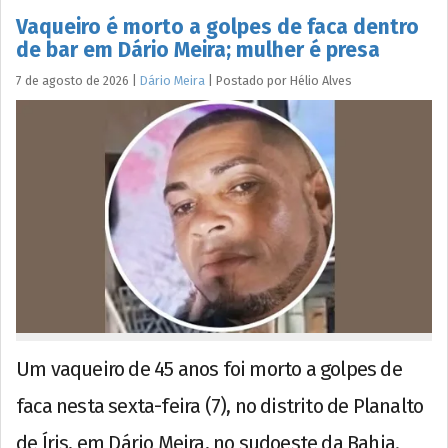
Vaqueiro é morto a golpes de faca dentro
de bar em Dário Meira; mulher é presa
7 de agosto de 2026
|
Dário Meira
|
Postado por
Hélio
Alves
Um vaqueiro de 45 anos foi morto a golpes de
faca nesta sexta-feira (7), no distrito de Planalto
de Íris, em Dário Meira, no sudoeste da Bahia.