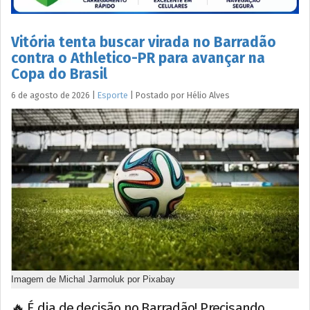
Vitória tenta buscar virada no Barradão
contra o Athletico-PR para avançar na
Copa do Brasil
6 de agosto de 2026
|
Esporte
|
Postado por
Hélio
Alves
Imagem de Michal Jarmoluk por Pixabay
🔥 É dia de decisão no Barradão! Precisando