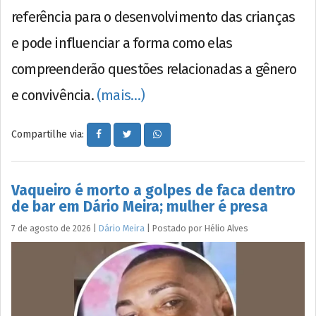
referência para o desenvolvimento das crianças
e pode influenciar a forma como elas
compreenderão questões relacionadas a gênero
e convivência.
(mais…)
Compartilhe via:
Vaqueiro é morto a golpes de faca dentro
de bar em Dário Meira; mulher é presa
7 de agosto de 2026
|
Dário Meira
|
Postado por
Hélio
Alves