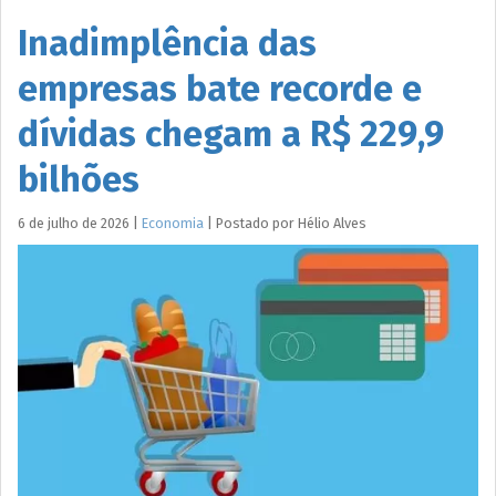
Inadimplência das
empresas bate recorde e
dívidas chegam a R$ 229,9
bilhões
6 de julho de 2026
|
Economia
|
Postado por
Hélio
Alves