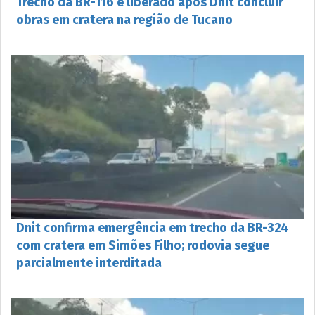
Trecho da BR-116 é liberado após Dnit concluir
obras em cratera na região de Tucano
Dnit confirma emergência em trecho da BR-324
com cratera em Simões Filho; rodovia segue
parcialmente interditada