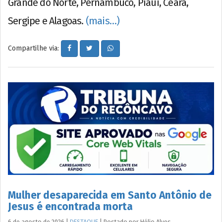
Grande do Norte, Pernambuco, Piauí, Ceará,
Sergipe e Alagoas.
(mais…)
Compartilhe via:
Mulher desaparecida em Santo Antônio de
Jesus é encontrada morta
6 de agosto de 2026
|
DESTAQUE
|
Postado por
Hélio
Alves