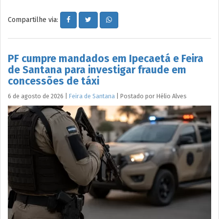
Compartilhe via:
PF cumpre mandados em Ipecaetá e Feira
de Santana para investigar fraude em
concessões de táxi
6 de agosto de 2026
|
Feira de Santana
|
Postado por
Hélio
Alves