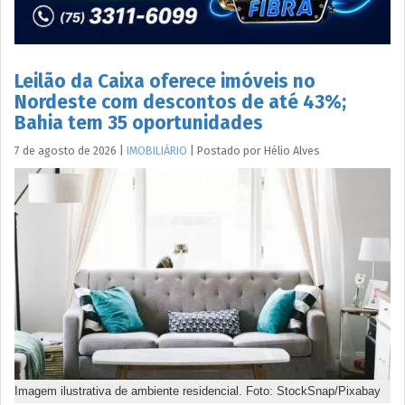
Leilão da Caixa oferece imóveis no
Nordeste com descontos de até 43%;
Bahia tem 35 oportunidades
7 de agosto de 2026
|
IMOBILIÁRIO
|
Postado por
Hélio
Alves
Imagem ilustrativa de ambiente residencial. Foto: StockSnap/Pixabay