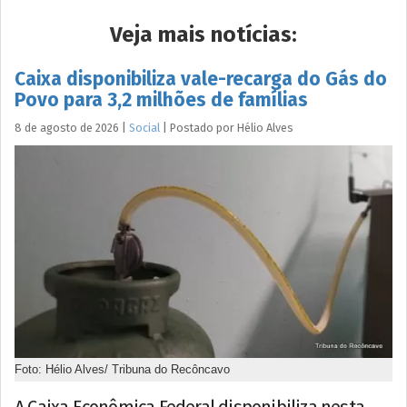
Veja mais notícias:
Caixa disponibiliza vale-recarga do Gás do
Povo para 3,2 milhões de famílias
8 de agosto de 2026
|
Social
|
Postado por
Hélio
Alves
Foto: Hélio Alves/ Tribuna do Recôncavo
A Caixa Econômica Federal disponibiliza nesta