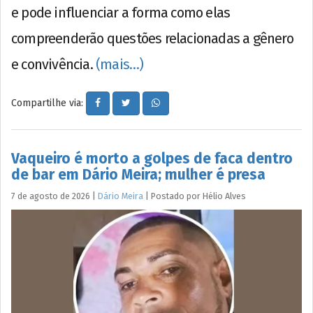
e pode influenciar a forma como elas
compreenderão questões relacionadas a gênero
e convivência.
(mais…)
Compartilhe via:
Vaqueiro é morto a golpes de faca dentro
de bar em Dário Meira; mulher é presa
7 de agosto de 2026
|
Dário Meira
|
Postado por
Hélio
Alves