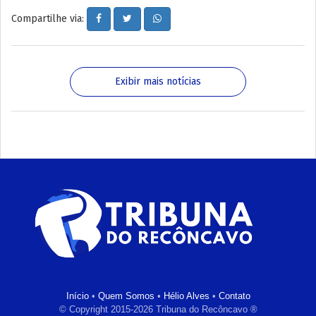
Compartilhe via:
Exibir mais notícias
Início
•
Quem Somos
•
Hélio Alves
•
Contato
© Copyright 2015-2026 Tribuna do Recôncavo ®