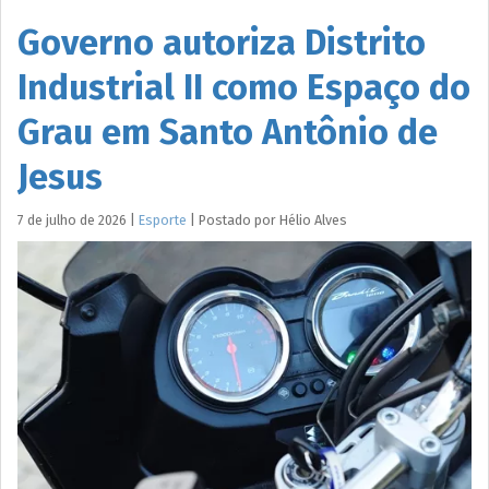
Governo autoriza Distrito
Industrial II como Espaço do
Grau em Santo Antônio de
Jesus
7 de julho de 2026
|
Esporte
|
Postado por
Hélio
Alves