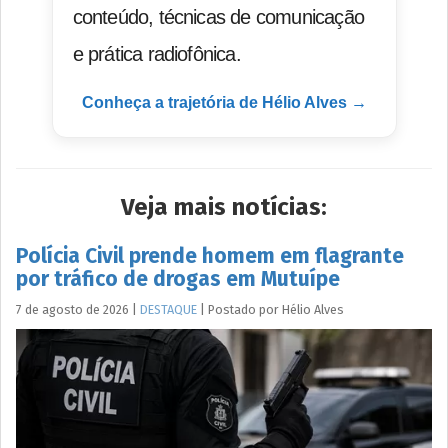
conteúdo, técnicas de comunicação
e prática radiofônica.
Conheça a trajetória de Hélio Alves →
Veja mais notícias:
Polícia Civil prende homem em flagrante
por tráfico de drogas em Mutuípe
7 de agosto de 2026
|
DESTAQUE
|
Postado por
Hélio
Alves