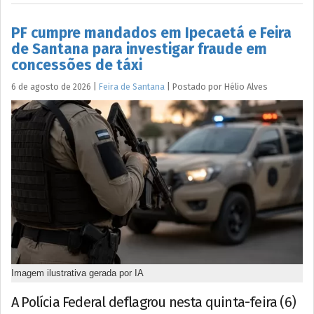
PF cumpre mandados em Ipecaetá e Feira
de Santana para investigar fraude em
concessões de táxi
6 de agosto de 2026
|
Feira de Santana
|
Postado por
Hélio
Alves
Imagem ilustrativa gerada por IA
A Polícia Federal deflagrou nesta quinta-feira (6)