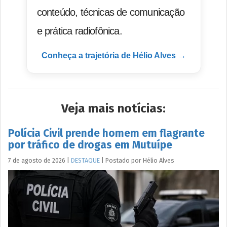
conteúdo, técnicas de comunicação
e prática radiofônica.
Conheça a trajetória de Hélio Alves →
Veja mais notícias:
Polícia Civil prende homem em flagrante
por tráfico de drogas em Mutuípe
7 de agosto de 2026
|
DESTAQUE
|
Postado por
Hélio
Alves