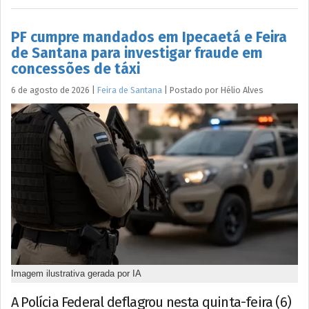
PF cumpre mandados em Ipecaetá e Feira
de Santana para investigar fraude em
concessões de táxi
6 de agosto de 2026
|
Feira de Santana
|
Postado por
Hélio
Alves
Imagem ilustrativa gerada por IA
A Polícia Federal deflagrou nesta quinta-feira (6)