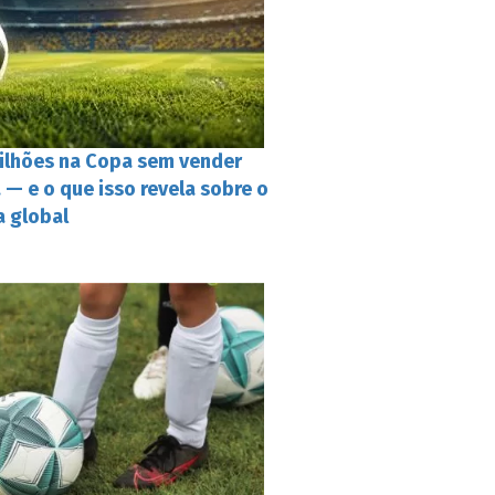
 bilhões na Copa sem vender
 — e o que isso revela sobre o
a global