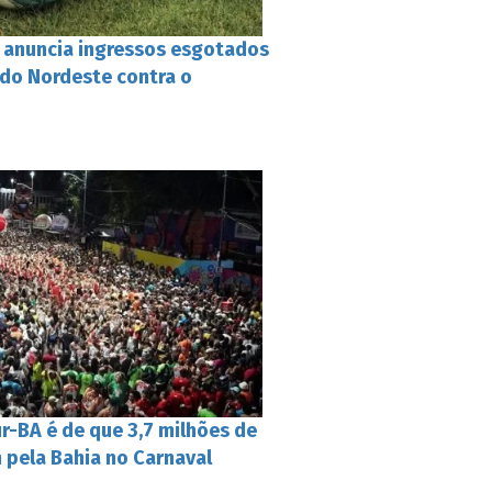
a anuncia ingressos esgotados
 do Nordeste contra o
r-BA é de que 3,7 milhões de
m pela Bahia no Carnaval