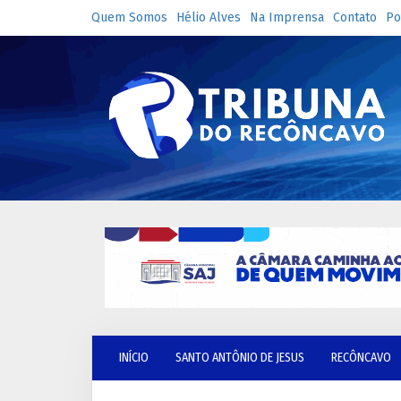
Quem Somos
Hélio Alves
Na Imprensa
Contato
Po
INÍCIO
SANTO ANTÔNIO DE JESUS
RECÔNCAVO