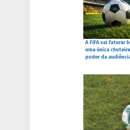
A FIFA vai faturar
uma única chuteira
poder da audiênci