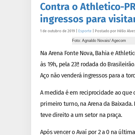
Contra o Athletico-PR
ingressos para visita
1 de outubro de 2019
|
Esporte
|
Postado por
Hélio
Alve
Foto: Agnaldo Novais/ Agecom
Na Arena Fonte Nova, Bahia e Athleti
às 19h, pela 23ª rodada do Brasileirã
Aço não venderá ingressos para a torc
A medida é em reciprocidade ao que o
primeiro turno, na Arena da Baixada.
teve direito a um setor na praça.
Após vencer o Avaí por 2 a 0 na últim