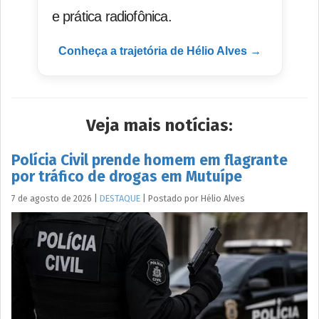
e prática radiofônica.
Conheça a trajetória de Hélio Alves →
Veja mais notícias:
Polícia Civil prende homem em flagrante
por tráfico de drogas em Mutuípe
7 de agosto de 2026
|
DESTAQUE
|
Postado por
Hélio
Alves