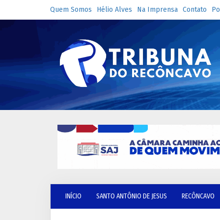
Quem Somos
Hélio Alves
Na Imprensa
Contato
Po
INÍCIO
SANTO ANTÔNIO DE JESUS
RECÔNCAVO