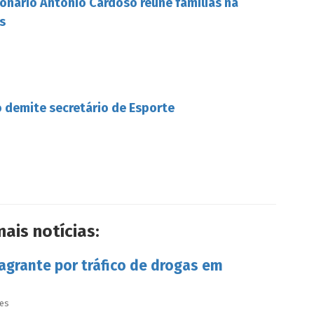
onário Antônio Cardoso reúne famílias na
s
 demite secretário de Esporte
mais notícias:
lagrante por tráfico de drogas em
ves