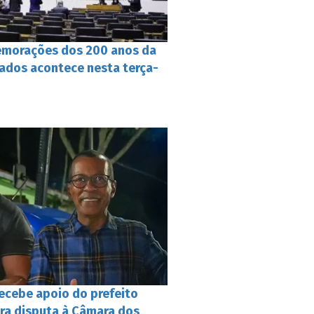
emorações dos 200 anos da
ados acontece nesta terça-
recebe apoio do prefeito
ara disputa à Câmara dos