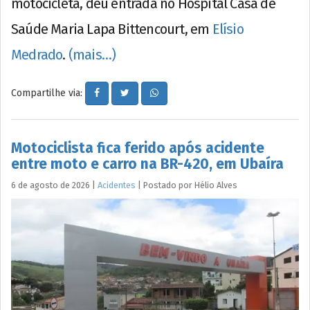
motocicleta, deu entrada no Hospital Casa de
Saúde Maria Lapa Bittencourt, em
Elísio
Medrado
.
(mais…)
Compartilhe via:
Motociclista fica ferido após acidente
entre moto e carro na BR-420, em Ubaíra
6 de agosto de 2026
|
Acidentes
|
Postado por
Hélio
Alves