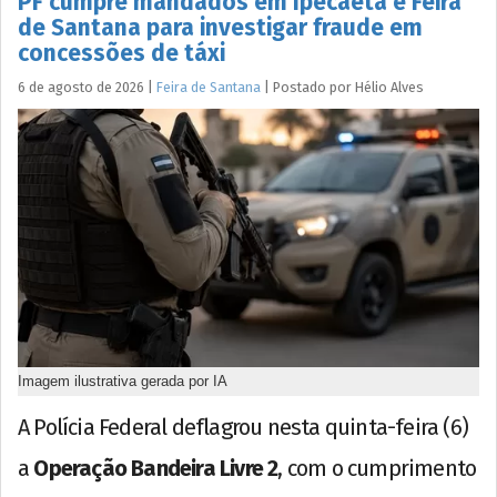
PF cumpre mandados em Ipecaetá e Feira
de Santana para investigar fraude em
concessões de táxi
6 de agosto de 2026
|
Feira de Santana
|
Postado por
Hélio
Alves
Imagem ilustrativa gerada por IA
A Polícia Federal deflagrou nesta quinta-feira (6)
a
Operação Bandeira Livre 2
, com o cumprimento